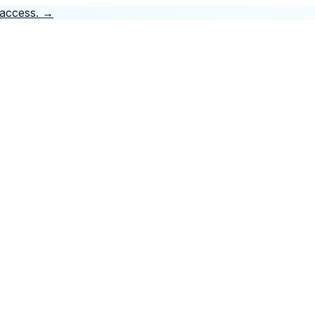
 access.
→