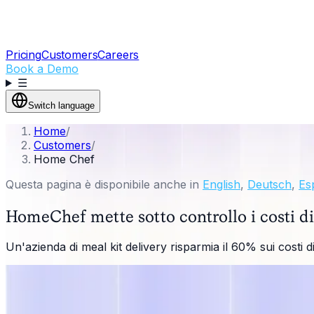
Pricing
Customers
Careers
Book a Demo
☰
Switch language
Home
/
Customers
/
Home Chef
Questa pagina è disponibile anche in
English
,
Deutsch
,
Es
HomeChef mette sotto controllo i costi di
Un'azienda di meal kit delivery risparmia il 60% sui cost