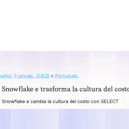
pañol
,
Français
,
日本語
e
Português
.
 Snowflake e trasforma la cultura del cost
i di Snowflake e cambia la cultura del costo con SELECT