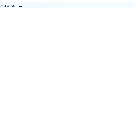
 access.
→