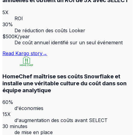
annuelles et obtient un ROI de 5X avec SELECT
5X
ROI
30%
De réduction des coûts Looker
$500K/year
De coût annuel identifié sur un seul événement
Read
Kargo
story
→
HomeChef maîtrise ses coûts Snowflake et
installe une véritable culture du coût dans son
équipe analytique
60%
d'économies
15X
d'augmentation des coûts avant SELECT
30 minutes
de mise en place