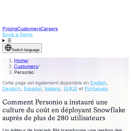
Pricing
Customers
Careers
Book a Demo
☰
Switch language
Home
/
Customers
/
Personio
Cette page est également disponible en
English
,
Deutsch
,
Español
,
Italiano
,
日本語
et
Português
.
Comment Personio a instauré une
culture du coût en déployant Snowflake
auprès de plus de 280 utilisateurs
Un éditeur de logiciels RH transforme une gestion des