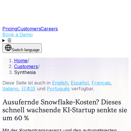
Pricing
Customers
Careers
Book a Demo
☰
Switch language
Home
/
Customers
/
Synthesia
Diese Seite ist auch in
English
,
Español
,
Français
,
Italiano
,
日本語
und
Português
verfügbar.
Ausufernde Snowflake-Kosten? Dieses
schnell wachsende KI-Startup senkte sie
um 60 %
Mit der Kostentransparenz und den automatisierten